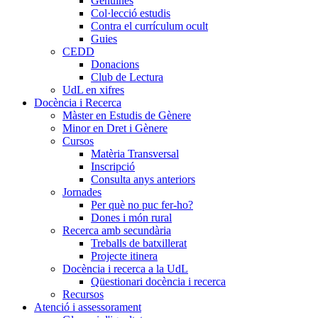
Genuïnes
Col·lecció estudis
Contra el currículum ocult
Guies
CEDD
Donacions
Club de Lectura
UdL en xifres
Docència i Recerca
Màster en Estudis de Gènere
Minor en Dret i Gènere
Cursos
Matèria Transversal
Inscripció
Consulta anys anteriors
Jornades
Per què no puc fer-ho?
Dones i món rural
Recerca amb secundària
Treballs de batxillerat
Projecte itinera
Docència i recerca a la UdL
Qüestionari docència i recerca
Recursos
Atenció i assessorament