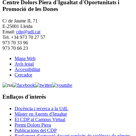
Centre Dolors Piera d'Igualtat d'Oportunitats i
Promoció de les Dones
C/ de Jaume II, 71
E-25001 Lleida
Email:
cdp@udl.cat
Tel. +34 973 70 27 57
973 70 33 96
973 70 66 23
Mapa Web
Avís legal
Accessibilitat
Cercador
Enllaços d'interés
Docència i recerca a la UdL
Màster en Agents d'Igualtat
El CDP al Campus Virtual
Premi Dolors Piera
Publicacions del CDP
Reglament d'actuació davant supòsits de violència de gènere,