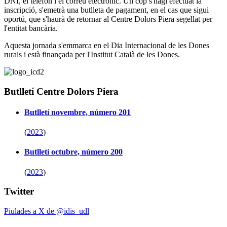
DNI, el telèfon i el correu electrònic. Un cop s'hagi efectuat la
inscripció, s'emetrà una butlleta de pagament, en el cas que sigui
oportú, que s'haurà de retornar al Centre Dolors Piera segellat per
l'entitat bancària.
Aquesta jornada s'emmarca en el Dia Internacional de les Dones
rurals i està finançada per l'Institut Català de les Dones.
Butlletí Centre Dolors Piera
Butlletí novembre, número 201
(
2023
)
Butlletí octubre, número 200
(
2023
)
Twitter
Piulades a X de @idis_udl