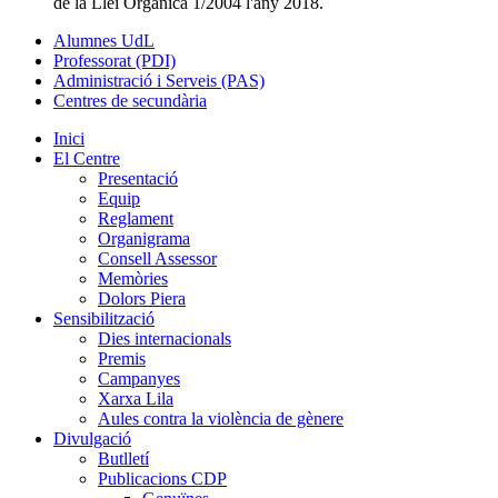
de la Llei Orgànica 1/2004 l'any 2018.
Alumnes UdL
Professorat (PDI)
Administració i Serveis (PAS)
Centres de secundària
Inici
El Centre
Presentació
Equip
Reglament
Organigrama
Consell Assessor
Memòries
Dolors Piera
Sensibilització
Dies internacionals
Premis
Campanyes
Xarxa Lila
Aules contra la violència de gènere
Divulgació
Butlletí
Publicacions CDP