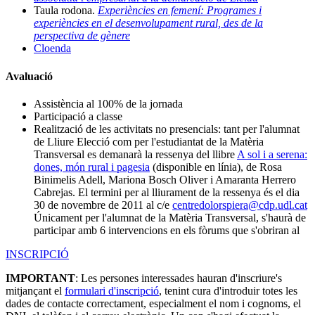
Taula rodona.
Experiències en femení: Programes i
experiències en el desenvolupament rural, des de la
perspectiva de gènere
Cloenda
Avaluació
Assistència al 100% de la jornada
Participació a classe
Realització de les activitats no presencials: tant per l'alumnat
de Lliure Elecció com per l'estudiantat de la Matèria
Transversal es demanarà la ressenya del llibre
A sol i a serena:
dones, món rural i pagesia
(disponible en línia), de Rosa
Binimelis Adell, Mariona Bosch Oliver i Amaranta Herrero
Cabrejas. El termini per al lliurament de la ressenya és el dia
30 de novembre de 2011 al c/e
centredolorspiera@cdp.udl.cat
Únicament per l'alumnat de la Matèria Transversal, s'haurà de
participar amb 6 intervencions en els fòrums que s'obriran al
INSCRIPCIÓ
IMPORTANT
: Les persones interessades hauran d'inscriure's
mitjançant el
formulari d'inscripció
, tenint cura d'introduir totes les
dades de contacte correctament, especialment el nom i cognoms, el