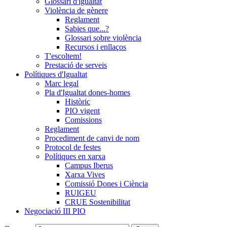
Glossari d'igualtat
Violència de gènere
Reglament
Sabies que...?
Glossari sobre violència
Recursos i enllaços
T'escoltem!
Prestació de serveis
Polítiques d'Igualtat
Marc legal
Pla d'Igualtat dones-homes
Històric
PIO vigent
Comissions
Reglament
Procediment de canvi de nom
Protocol de festes
Polítiques en xarxa
Campus Iberus
Xarxa Vives
Comissió Dones i Ciència
RUIGEU
CRUE Sostenibilitat
Negociació III PIO