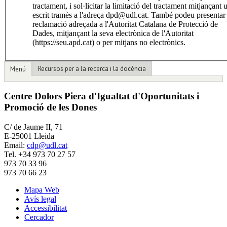
tractament, i sol·licitar la limitació del tractament mitjançant 
escrit tramès a l'adreça dpd@udl.cat. També podeu presentar
reclamació adreçada a l'Autoritat Catalana de Protecció de
Dades, mitjançant la seva electrònica de l'Autoritat
(https://seu.apd.cat) o per mitjans no electrònics.
Recursos per a la recerca i la docència
Menú
Centre Dolors Piera d'Igualtat d'Oportunitats i
Promoció de les Dones
C/ de Jaume II, 71
E-25001 Lleida
Email:
cdp@udl.cat
Tel. +34 973 70 27 57
973 70 33 96
973 70 66 23
Mapa Web
Avís legal
Accessibilitat
Cercador