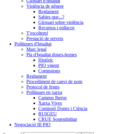
Glossari d'igualtat
Violència de gènere
Reglament
Sabies que...?
Glossari sobre violència
Recursos i enllaços
T'escoltem!
Prestació de serveis
Polítiques d'Igualtat
Marc legal
Pla d'Igualtat dones-homes
Històric
PIO vigent
Comissions
Reglament
Procediment de canvi de nom
Protocol de festes
Polítiques en xarxa
Campus Iberus
Xarxa Vives
Comissió Dones i Ciència
RUIGEU
CRUE Sostenibilitat
Negociació III PIO