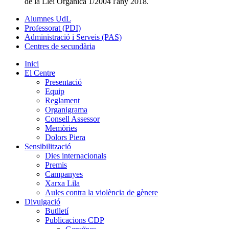
de la Llei Orgànica 1/2004 l'any 2018.
Alumnes UdL
Professorat (PDI)
Administració i Serveis (PAS)
Centres de secundària
Inici
El Centre
Presentació
Equip
Reglament
Organigrama
Consell Assessor
Memòries
Dolors Piera
Sensibilització
Dies internacionals
Premis
Campanyes
Xarxa Lila
Aules contra la violència de gènere
Divulgació
Butlletí
Publicacions CDP