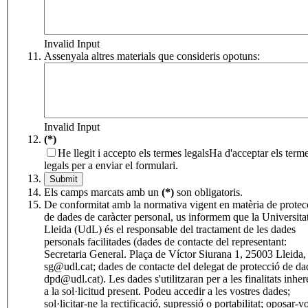
Invalid Input
Assenyala altres materials que consideris opotuns:
Invalid Input
(*)
He llegit i accepto els termes legals
Ha d'acceptar els term
legals per a enviar el formulari.
Els camps marcats amb un
(*)
son obligatoris.
De conformitat amb la normativa vigent en matèria de protec
de dades de caràcter personal, us informem que la Universita
Lleida (UdL) és el responsable del tractament de les dades
personals facilitades (dades de contacte del representant:
Secretaria General. Plaça de Víctor Siurana 1, 25003 Lleida,
sg@udl.cat; dades de contacte del delegat de protecció de da
dpd@udl.cat). Les dades s'utilitzaran per a les finalitats inher
a la sol·licitud present. Podeu accedir a les vostres dades;
sol·licitar-ne la rectificació, supressió o portabilitat; oposar-v