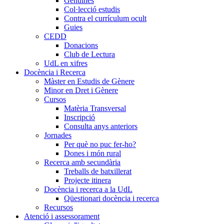
Genuïnes
Col·lecció estudis
Contra el currículum ocult
Guies
CEDD
Donacions
Club de Lectura
UdL en xifres
Docència i Recerca
Màster en Estudis de Gènere
Minor en Dret i Gènere
Cursos
Matèria Transversal
Inscripció
Consulta anys anteriors
Jornades
Per què no puc fer-ho?
Dones i món rural
Recerca amb secundària
Treballs de batxillerat
Projecte itinera
Docència i recerca a la UdL
Qüestionari docència i recerca
Recursos
Atenció i assessorament