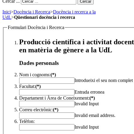
Cercar ...
Cercar
Inici
>
Docència i Recerca
>
Docència i recerca a la
UdL
>
Qüestionari docència i recerca
Formulari Docència i Recerca
Producció científica i activitat docent
en matèria de gènere a la UdL
Dades personals
Nom i cognoms:
(*)
Introdueixi el seu nom complet
Facultat:
(*)
Entrada erronea
Departament i Àrea de Coneixement:
(*)
Invalid Input
Correu electrònic:
(*)
Invalid email address.
Telèfon:
Invalid Input