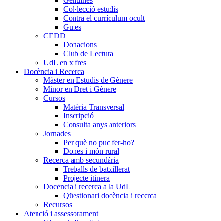
Genuïnes
Col·lecció estudis
Contra el currículum ocult
Guies
CEDD
Donacions
Club de Lectura
UdL en xifres
Docència i Recerca
Màster en Estudis de Gènere
Minor en Dret i Gènere
Cursos
Matèria Transversal
Inscripció
Consulta anys anteriors
Jornades
Per què no puc fer-ho?
Dones i món rural
Recerca amb secundària
Treballs de batxillerat
Projecte itinera
Docència i recerca a la UdL
Qüestionari docència i recerca
Recursos
Atenció i assessorament