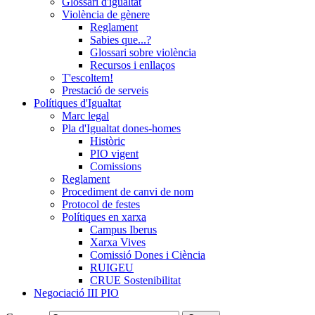
Glossari d'igualtat
Violència de gènere
Reglament
Sabies que...?
Glossari sobre violència
Recursos i enllaços
T'escoltem!
Prestació de serveis
Polítiques d'Igualtat
Marc legal
Pla d'Igualtat dones-homes
Històric
PIO vigent
Comissions
Reglament
Procediment de canvi de nom
Protocol de festes
Polítiques en xarxa
Campus Iberus
Xarxa Vives
Comissió Dones i Ciència
RUIGEU
CRUE Sostenibilitat
Negociació III PIO