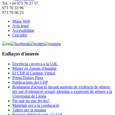
Tel. +34 973 70 27 57
973 70 33 96
973 70 66 23
Mapa Web
Avís legal
Accessibilitat
Cercador
Enllaços d'interés
Docència i recerca a la UdL
Màster en Agents d'Igualtat
El CDP al Campus Virtual
Premi Dolors Piera
Publicacions del CDP
Reglament d'actuació davant supòsits de violència de gènere,
per raó d'orientació sexual, identitat o expressió de gènere a la
Universitat de Lleida
Per què no puc fer-ho?
Materials per a la coeducació
Tallers per la igualtat
Responsabilitat Social a la UdL