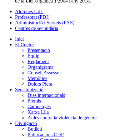
de la Llei Orgànica 1/2004 l'any 2018.
Alumnes UdL
Professorat (PDI)
Administració i Serveis (PAS)
Centres de secundària
Inici
El Centre
Presentació
Equip
Reglament
Organigrama
Consell Assessor
Memòries
Dolors Piera
Sensibilització
Dies internacionals
Premis
Campanyes
Xarxa Lila
Aules contra la violència de gènere
Divulgació
Butlletí
Publicacions CDP