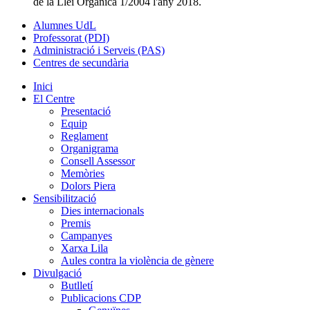
de la Llei Orgànica 1/2004 l'any 2018.
Alumnes UdL
Professorat (PDI)
Administració i Serveis (PAS)
Centres de secundària
Inici
El Centre
Presentació
Equip
Reglament
Organigrama
Consell Assessor
Memòries
Dolors Piera
Sensibilització
Dies internacionals
Premis
Campanyes
Xarxa Lila
Aules contra la violència de gènere
Divulgació
Butlletí
Publicacions CDP