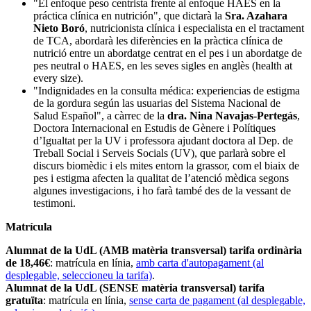
"El enfoque peso centrista frente al enfoque HAES en la
práctica clínica en nutrición", que dictarà la
Sra. Azahara
Nieto Boró
, nutricionista clínica i especialista en el tractament
de TCA, abordarà les diferències en la pràctica clínica de
nutrició entre un abordatge centrat en el pes i un abordatge de
pes neutral o HAES, en les seves sigles en anglès (health at
every size).
"Indignidades en la consulta médica: experiencias de estigma
de la gordura según las usuarias del Sistema Nacional de
Salud Español", a càrrec de la
dra. Nina Navajas-Pertegás
,
Doctora Internacional en Estudis de Gènere i Polítiques
d’Igualtat per la UV i professora ajudant doctora al Dep. de
Treball Social i Serveis Socials (UV), que parlarà sobre el
discurs biomèdic i els mites entorn la grassor, com el biaix de
pes i estigma afecten la qualitat de l’atenció mèdica segons
algunes investigacions, i ho farà també des de la vessant de
testimoni.
Matrícula
Alumnat de la UdL (AMB matèria transversal) tarifa ordinària
de 18,46€
: matrícula en línia,
amb carta d'autopagament (al
desplegable, seleccioneu la tarifa)
.
Alumnat de la UdL (SENSE matèria transversal) tarifa
gratuïta
: matrícula en línia,
sense carta de pagament (al desplegable,