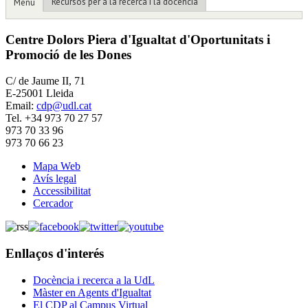
Recursos per a la recerca i la docència
Menú
Centre Dolors Piera d'Igualtat d'Oportunitats i
Promoció de les Dones
C/ de Jaume II, 71
E-25001 Lleida
Email:
cdp@udl.cat
Tel. +34 973 70 27 57
973 70 33 96
973 70 66 23
Mapa Web
Avís legal
Accessibilitat
Cercador
Enllaços d'interés
Docència i recerca a la UdL
Màster en Agents d'Igualtat
El CDP al Campus Virtual