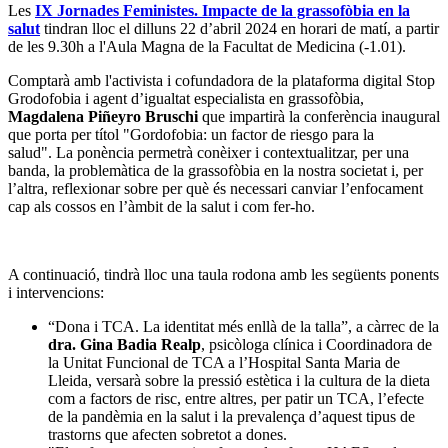
Les
IX Jornades Feministes. Impacte de la grassofòbia en la
salut
tindran lloc el dilluns 22 d’abril 2024 en horari de matí, a partir
de les 9.30h a l'Aula Magna de la Facultat de Medicina (-1.01).
Comptarà amb l'activista i cofundadora de la plataforma digital Stop
Grodofobia i agent d’igualtat especialista en grassofòbia,
Magdalena Piñeyro Bruschi
que impartirà la conferència inaugural
que porta per títol "Gordofobia: un factor de riesgo para la
salud". La ponència permetrà conèixer i contextualitzar, per una
banda, la problemàtica de la grassofòbia en la nostra societat i, per
l’altra, reflexionar sobre per què és necessari canviar l’enfocament
cap als cossos en l’àmbit de la salut i com fer-ho.
A continuació, tindrà lloc una taula rodona amb les següents ponents
i intervencions:
“Dona i TCA. La identitat més enllà de la talla”, a càrrec de la
dra. Gina Badia Realp
, psicòloga clínica i Coordinadora de
la Unitat Funcional de TCA a l’Hospital Santa Maria de
Lleida, versarà sobre la pressió estètica i la cultura de la dieta
com a factors de risc, entre altres, per patir un TCA, l’efecte
de la pandèmia en la salut i la prevalença d’aquest tipus de
trastorns que afecten sobretot a dones.