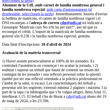
seleccioneu la tarifa)
Alumnat de la UdL amb carnet de família nombrosa general i
família nombrosa especial
:
amb carta d'autopagament (al
desplegable, seleccioneu la tarifa)
. Immediuatament, haureu d'enviar
la butlleta de matrícula, el carnet de família nombrosa vigent i el
DNI escanejats a l'
adreça de correu
cdp@udl.cat
tot indicant a
l'assumpte 'Matrícula curs No n'hi ha per tant?", per tal que es
reconegui el crèdit. L'import de la matrícula de família nombrosa
general són 9,23€ i la família nombrosa especial, gratuïta.
Data límit d'inscripcions:
18 d'abril de 2024
Avaluació de la matèria transversal
1) Haver assistit presencialment al 100% de les jornades. Es
controlarà l'assistència en començar i en acabar la jornada, i 2)
realitzar i superar un treball que haurà de contenir un resum del
contingut de les jornades i una reflexió personal sobre la qüestió
(també pot ser una reflexió orientada a la pràctica professional en
l’àmbit de la salut, si escau). Les característiques del treball a
presentar són les següents: extensió mínima 2 pàgines i màxima 3 (a
part de la tapa i la bibliografia que s’hi vulgui afegir), lletra Arial 11,
interlineat 1,15. El treball s'ha de lliurar a
cdp@udl.cat
abans del 19
de maig de 2024, a les 23.59h.