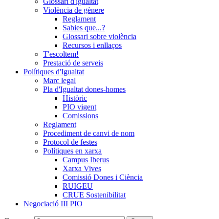
Glossari d'igualtat
Violència de gènere
Reglament
Sabies que...?
Glossari sobre violència
Recursos i enllaços
T'escoltem!
Prestació de serveis
Polítiques d'Igualtat
Marc legal
Pla d'Igualtat dones-homes
Històric
PIO vigent
Comissions
Reglament
Procediment de canvi de nom
Protocol de festes
Polítiques en xarxa
Campus Iberus
Xarxa Vives
Comissió Dones i Ciència
RUIGEU
CRUE Sostenibilitat
Negociació III PIO