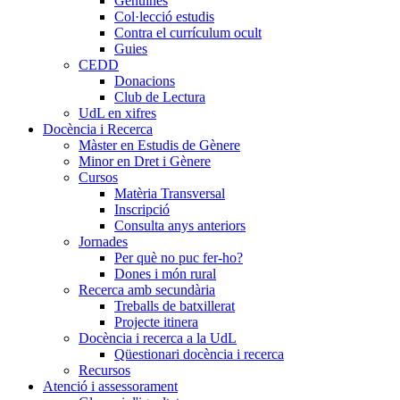
Genuïnes
Col·lecció estudis
Contra el currículum ocult
Guies
CEDD
Donacions
Club de Lectura
UdL en xifres
Docència i Recerca
Màster en Estudis de Gènere
Minor en Dret i Gènere
Cursos
Matèria Transversal
Inscripció
Consulta anys anteriors
Jornades
Per què no puc fer-ho?
Dones i món rural
Recerca amb secundària
Treballs de batxillerat
Projecte itinera
Docència i recerca a la UdL
Qüestionari docència i recerca
Recursos
Atenció i assessorament