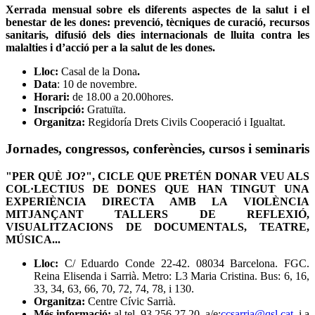
Xerrada mensual sobre els diferents aspectes de la salut i el
benestar de les dones: prevenció, tècniques de curació, recursos
sanitaris, difusió dels dies internacionals de lluita contra les
malalties i d’acció per a la salut de les dones.
Lloc:
Casal de la Dona
.
Data
: 10 de novembre.
Horari:
de 18.00 a 20.00hores.
Inscripció:
Gratuïta.
Organitza:
Regidoría Drets Civils Cooperació i Igualtat.
Jornades, congressos, conferències, cursos i seminaris
"PER QUÈ JO?", CICLE QUE PRETÉN DONAR VEU ALS
COL·LECTIUS DE DONES QUE HAN TINGUT UNA
EXPERIÈNCIA DIRECTA AMB LA VIOLÈNCIA
MITJANÇANT TALLERS DE REFLEXIÓ,
VISUALITZACIONS DE DOCUMENTALS, TEATRE,
MÚSICA...
Lloc:
C/ Eduardo Conde 22-42. 08034 Barcelona. FGC.
Reina Elisenda i Sarrià. Metro: L3 Maria Cristina. Bus: 6, 16,
33, 34, 63, 66, 70, 72, 74, 78, i 130.
Organitza:
Centre Cívic Sarrià.
Més informació:
al tel. 93 256 27 20, a/e:
ccsarria@qsl.cat
, i a