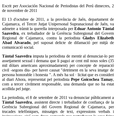
Escrit per Asociación Nacional de Periodistas del Perú
dimecres, 2
de novembre de 2011
El 13 d'octubre de 2011, a la província de Jaén, departament de
Cajamarca, el Tercer Jutjat Unipersonal Supranacional de Jaén, va
admetre a tràmit la querella interposada per
Eduar Antonio Tàntal
Saavedra
, ex treballador de la Gerència Subregional del Govern
Regional de Cajamarca, contra la periodista
Gladys Elizabeth
Abad Alvarado
, pel suposat delicte de difamació per mitjà de
comunicació social.
Tàntal Saavedra
imputa la periodista de mentir al denunciar-lo per
assetjament sexual i demana que li pagui ar cent mil nous soles (35
mil dòlars americans aproximadament) per concepte de reparació
civil -segons diu- per haver causat "detriment en la seva imatge de
persona honorable i honesta ". A més ha sol · licitat que es consideri
al diari Ahora, representat pel periodista
Pepe Goicochea Tamay
,
com a tercer civilment responsable, una demanda que no ha estat
acollida pel jutge.
La periodista, el 8 de setembre de 2011 va denunciar públicament a
Tàntal Saavedra
, assistent directe i treballador de confiança de la
Gerència Subregional del Govern Regional de Cajamarca, per
trucades telefòniques, missatges de text, expressions verbals i