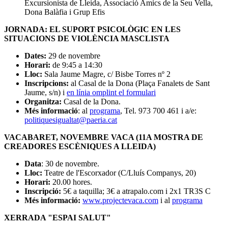
Excursionista de Lleida, Associació Amics de la Seu Vella,
Dona Balàfia i Grup Efis
JORNADA: EL SUPORT PSICOLÒGIC EN LES
SITUACIONS DE VIOLÈNCIA MASCLISTA
Dates:
29 de novembre
Horari:
de 9:45 a 14:30
Lloc:
Sala Jaume Magre, c/ Bisbe Torres nº 2
Inscripcions:
al Casal de la Dona (Plaça Fanalets de Sant
Jaume, s/n) i
en línia omplint el formulari
Organitza:
Casal de la Dona.
Més informació
: al
programa
, Tel. 973 700 461 i a/e:
politiquesigualtat@paeria.cat
VACABARET, NOVEMBRE VACA (11A MOSTRA DE
CREADORES ESCÈNIQUES A LLEIDA)
Data
: 30 de novembre.
Lloc:
Teatre de l'Escorxador (C/Lluís Companys, 20)
Horari:
20.00 hores.
Inscripció:
5€ a taquilla; 3€ a atrapalo.com i 2x1 TR3S C
Més informació:
www.projectevaca.com
i al
programa
XERRADA "ESPAI SALUT"