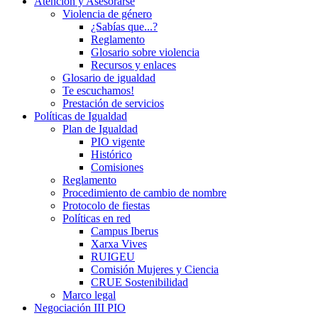
Atención y Asesorarse
Violencia de género
¿Sabías que...?
Reglamento
Glosario sobre violencia
Recursos y enlaces
Glosario de igualdad
Te escuchamos!
Prestación de servicios
Políticas de Igualdad
Plan de Igualdad
PIO vigente
Histórico
Comisiones
Reglamento
Procedimiento de cambio de nombre
Protocolo de fiestas
Políticas en red
Campus Iberus
Xarxa Vives
RUIGEU
Comisión Mujeres y Ciencia
CRUE Sostenibilidad
Marco legal
Negociación III PIO