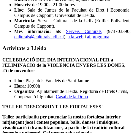
Horaris
: de 19.00 a 21.00 hores.
Lloc:
Sala de Juntes de la Facultat de Dret i Economia,
Campus de Cappont, Universitat de Lleida.
Matrícula:
Serveis Culturals de la UdL (Edifici Polivalent,
Campus de Cappont).
Més informació:
als
Serveis Culturals
(973703390;
culturals@culturals.udl.cat
),
a la web
i
al programa
Activitats a Lleida
CELEBRACIÓ DEL DIA INTERNACIONAL PER a
l'ELIMINACIÓ de la VIOLÈNCIA ENVERS LES DONES,
25 de novembre
Lloc
: Plaça dels Fanalets de Sant Jaume
Hora
: 10:00h
Organitza
: Ajuntament de Lleida. Regidoria de Drets Civils,
Cooperació i Igualtat.
Casal de la Dona
.
TALLER "DESCOBRINT LES FORTALESES"
Taller participatiu per potenciar la nostra fortalesa interior
mitjançant jocs i contes populars, balls, danses i músiques,
visualització i dramatitzacions, a partir de la tradició cultural
femenina universal. Cal portar roba còmoda.