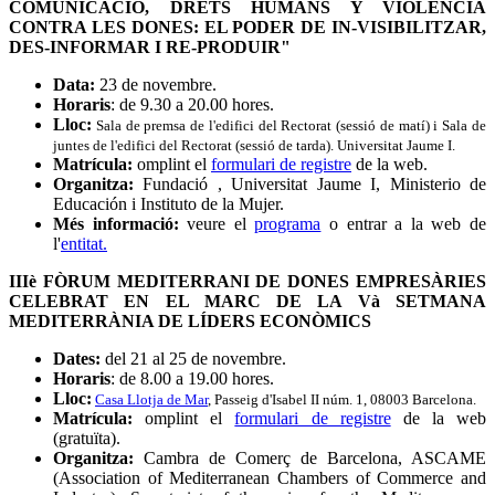
COMUNICACIÓ, DRETS HUMANS Y VIOLÈNCIA
CONTRA LES DONES: EL PODER DE IN-VISIBILITZAR,
DES-INFORMAR I RE-PRODUIR"
Data:
23 de novembre.
Horaris
: de 9.30 a 20.00 hores.
Lloc:
Sala de premsa de l'edifici del Rectorat (sessió de matí) i Sala de
juntes de l'edifici del Rectorat (sessió de tarda). Universitat Jaume I.
Matrícula:
omplint el
formulari de registre
de la web.
Organitza:
Fundació , Universitat Jaume I, Ministerio de
Educación i Instituto de la Mujer.
Més informació:
veure el
programa
o entrar a la web de
l'
entitat.
IIIè FÒRUM MEDITERRANI DE DONES EMPRESÀRIES
CELEBRAT EN EL MARC DE LA Và SETMANA
MEDITERRÀNIA DE LÍDERS ECONÒMICS
Dates:
del 21 al 25 de novembre.
Horaris
: de 8.00 a 19.00 hores.
Lloc:
Casa Llotja de Mar
, Passeig d'Isabel II núm. 1, 08003 Barcelona.
Matrícula:
omplint el
formulari de registre
de la web
(gratuïta).
Organitza:
Cambra de Comerç de Barcelona, ASCAME
(Association of Mediterranean Chambers of Commerce and