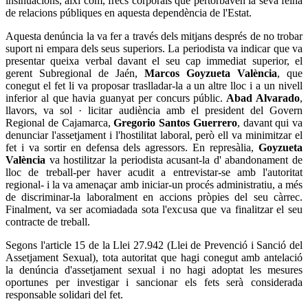
insinuacions, així com, frecs corporals que pertorbaven la seva feina
de relacions públiques en aquesta dependència de l'Estat.
Aquesta denúncia la va fer a través dels mitjans després de no trobar
suport ni empara dels seus superiors. La periodista va indicar que va
presentar queixa verbal davant el seu cap immediat superior, el
gerent Subregional de Jaén,
Marcos Goyzueta València
, que
conegut el fet li va proposar traslladar-la a un altre lloc i a un nivell
inferior al que havia guanyat per concurs públic.
Abad Alvarado
,
llavors, va sol · licitar audiència amb el president del Govern
Regional de Cajamarca,
Gregorio Santos Guerrero
, davant qui va
denunciar l'assetjament i l'hostilitat laboral, però ell va minimitzar el
fet i va sortir en defensa dels agressors. En represàlia,
Goyzueta
València
va hostilitzar la periodista acusant-la d' abandonament de
lloc de treball-per haver acudit a entrevistar-se amb l'autoritat
regional- i la va amenaçar amb iniciar-un procés administratiu, a més
de discriminar-la laboralment en accions pròpies del seu càrrec.
Finalment, va ser acomiadada sota l'excusa que va finalitzar el seu
contracte de treball.
Segons l'article 15 de la Llei 27.942 (Llei de Prevenció i Sanció del
Assetjament Sexual), tota autoritat que hagi conegut amb antelació
la denúncia d'assetjament sexual i no hagi adoptat les mesures
oportunes per investigar i sancionar els fets serà considerada
responsable solidari del fet.