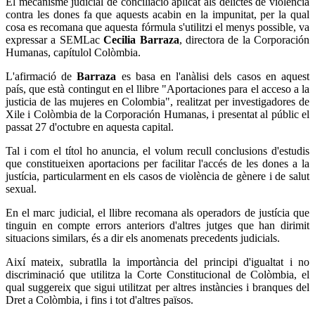
El mecanisme judicial de conciliació aplicat als delictes de violència
contra les dones fa que aquests acabin en la impunitat, per la qual
cosa es recomana que aquesta fórmula s'utilitzi el menys possible, va
expressar a SEMLac
Cecilia Barraza
, directora de la Corporación
Humanas, capítulol Colòmbia.
L'afirmació de
Barraza
es basa en l'anàlisi dels casos en aquest
país, que està contingut en el llibre "Aportaciones para el acceso a la
justicia de las mujeres en Colombia", realitzat per investigadores de
Xile i Colòmbia de la Corporación Humanas, i presentat al públic el
passat 27 d'octubre en aquesta capital.
Tal i com el títol ho anuncia, el volum recull conclusions d'estudis
que constitueixen aportacions per facilitar l'accés de les dones a la
justícia, particularment en els casos de violència de gènere i de salut
sexual.
En el marc judicial, el llibre recomana als operadors de justícia que
tinguin en compte errors anteriors d'altres jutges que han dirimit
situacions similars, és a dir els anomenats precedents judicials.
Així mateix, subratlla la importància del principi d'igualtat i no
discriminació que utilitza la Corte Constitucional de Colòmbia, el
qual suggereix que sigui utilitzat per altres instàncies i branques del
Dret a Colòmbia, i fins i tot d'altres països.