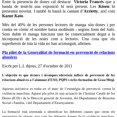
Entre la presencia de dones cal destacar
Victoria Francés
que a
banda de tenir-hi una exposició hi serà present. Les
Kösen
hi
presenten novetat. I també hi haurà la cantant d’
Arrietty
, així com
Kazue Kato
.
Més del 40% de les persones lectores de manga són dones i per
contra en còmic el nombre baixa moltíssim - segons fonts del Saló.
Sens dubte el manga funciona tant be comercialment degut a la
incorporació de les noies com a lectores. Una cosa que els
superherois de tota la vida no han aconseguit, afirmen.
Pla pilot de la Generalitat de formació en prevenció de relacions
abusives
Escrit per L.I.
dijous, 27 d'octubre de 2011
L'objectiu és que tècnics i tècniques ofereixin tallers de prevenció de les
relacions abusives a l'alumnat d'ESO, PQPI i cicles formatius de Grau Mitjà
Aquesta iniciativa es troba en el marc de l’estratègia de prevenció contra la
violència masclista. Aquest pla pilot és una actuació de l’Institut Català de les
Dones (ICD) i de la Direcció general de Joventut, del Departament de Benestar
Social i Família, i del Departament d’Ensenyament.
La formació està orientada a identificar les diferents causes que creen els
estereotips de gènere, així com les diferents formes de la violència masclista.