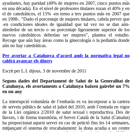
ayudantes, hay paridad (49% de mujeres en 2007, cinco puntos más
en una década). En el nivel de profesores titulares rozan el 40% y en
el de catedráticos, el 15% -en torno a tres puntos más en 2007 que
en 1998-. "Dado el porcentaje de mujeres titulares, cabría prever que
-en condiciones ideales de igualdad que tal vez no se dan aún-
alrededor de un tercio o un porcentaje ligeramente superior de los
nuevos catedráticos deberían ser mujeres", plantea el estudio.
Recoge que aún hay áreas como la ginecología o la pediatría donde
aún no hay catedráticas.
Per avortar a Catalunya d’acord amb la normativa legal no
caldrà avançar els diners
Escrit per L.I.
dijous, 3 de novembre de 2011
Segons dades del Departament de Salut de la Generalitat de
Catalunya, els avortaments a Catalunya baixen gairebé un 7%
en un any
La interrupció voluntària de l’embaràs es va incorporar a la cartera
de serveis públics de salut el juliol del 2010, amb l’entrada en vigor
de la Llei orgànica 2/2010 de salut sexual i reproductiva. Des de
llavors, i de forma transitòria, el Servei Català de la Salut (Catsalut)
ha proporcionat aquest servei en cas de petició fins les 14 setmanes,
mitjançant el sistema de rescabalament: la dona acudia a un centre