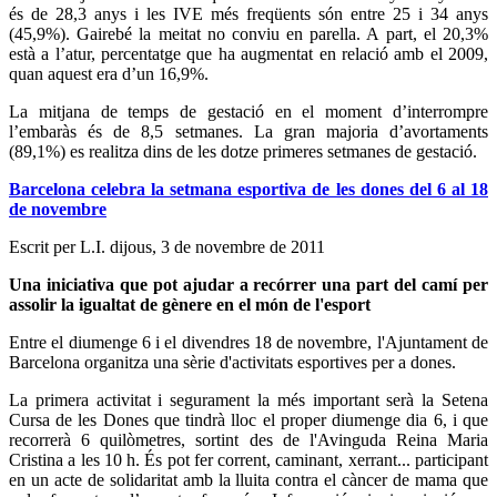
és de 28,3 anys i les IVE més freqüents són entre 25 i 34 anys
(45,9%). Gairebé la meitat no conviu en parella. A part, el 20,3%
està a l’atur, percentatge que ha augmentat en relació amb el 2009,
quan aquest era d’un 16,9%.
La mitjana de temps de gestació en el moment d’interrompre
l’embaràs és de 8,5 setmanes. La gran majoria d’avortaments
(89,1%) es realitza dins de les dotze primeres setmanes de gestació.
Barcelona celebra la setmana esportiva de les dones del 6 al 18
de novembre
Escrit per L.I.
dijous, 3 de novembre de 2011
Una iniciativa que pot ajudar a recórrer una part del camí per
assolir la igualtat de gènere en el món de l'esport
Entre el diumenge 6 i el divendres 18 de novembre, l'Ajuntament de
Barcelona organitza una sèrie d'activitats esportives per a dones.
La primera activitat i segurament la més important serà la Setena
Cursa de les Dones que tindrà lloc el proper diumenge dia 6, i que
recorrerà 6 quilòmetres, sortint des de l'Avinguda Reina Maria
Cristina a les 10 h. És pot fer corrent, caminant, xerrant... participant
en un acte de solidaritat amb la lluita contra el càncer de mama que