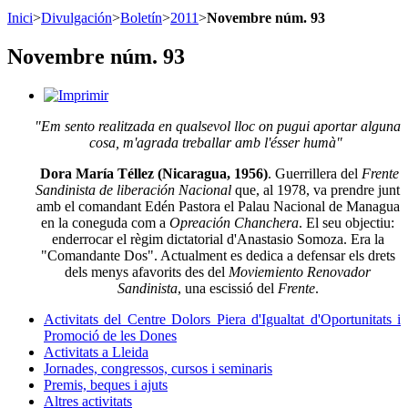
Inici
>
Divulgación
>
Boletín
>
2011
>
Novembre núm. 93
Novembre núm. 93
"Em sento realitzada en qualsevol lloc on pugui aportar alguna
cosa, m'agrada treballar amb l'ésser humà"
Dora María Téllez (Nicaragua, 1956)
. Guerrillera del
Frente
Sandinista de liberación Nacional
que, al 1978, va prendre junt
amb el comandant Edén Pastora el Palau Nacional de Managua
en la coneguda com a
Opreación Chanchera
. El seu objectiu:
enderrocar el règim dictatorial d'Anastasio Somoza. Era la
"Comandante Dos". Actualment es dedica a defensar els drets
dels menys afavorits des del
Moviemiento Renovador
Sandinista
, una escissió del
Frente
.
Activitats del Centre Dolors Piera d'Igualtat d'Oportunitats i
Promoció de les Dones
Activitats a Lleida
Jornades, congressos, cursos i seminaris
Premis, beques i ajuts
Altres activitats