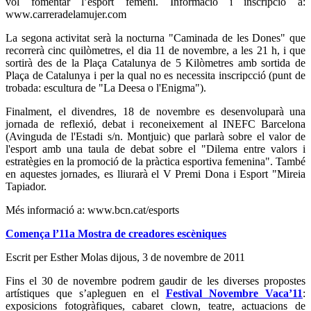
vol fomentar l’esport femení. Informació i inscripció a:
www.carreradelamujer.com
La segona activitat serà la nocturna "Caminada de les Dones" que
recorrerà cinc quilòmetres, el dia 11 de novembre, a les 21 h, i que
sortirà des de la Plaça Catalunya de 5 Kilòmetres amb sortida de
Plaça de Catalunya i per la qual no es necessita inscripcció (punt de
trobada: escultura de "La Deesa o l'Enigma").
Finalment, el divendres, 18 de novembre es desenvoluparà una
jornada de reflexió, debat i reconeixement al INEFC Barcelona
(Avinguda de l'Estadi s/n. Montjuic) que parlarà sobre el valor de
l'esport amb una taula de debat sobre el "Dilema entre valors i
estratègies en la promoció de la pràctica esportiva femenina". També
en aquestes jornades, es lliurarà el V Premi Dona i Esport "Mireia
Tapiador.
Més informació a: www.bcn.cat/esports
Comença l’11a Mostra de creadores escèniques
Escrit per Esther Molas
dijous, 3 de novembre de 2011
Fins el 30 de novembre podrem gaudir de les diverses propostes
artístiques que s’apleguen en el
Festival Novembre Vaca’11
:
exposicions fotogràfiques, cabaret clown, teatre, actuacions de