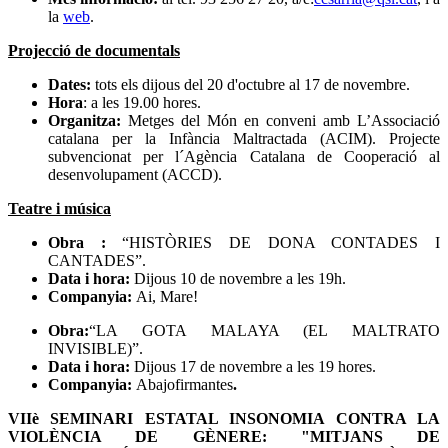
la
web
.
Projecció de documentals
Dates:
tots els dijous del 20 d'octubre al 17 de novembre.
Hora
: a les 19.00 hores.
Organitza:
Metges del Món en conveni amb L’Associació
catalana per la Infància Maltractada (ACIM). Projecte
subvencionat per l´Agència Catalana de Cooperació al
desenvolupament (ACCD).
Teatre i música
Obra :
“HISTÒRIES DE DONA CONTADES I
CANTADES”.
Data i hora:
Dijous 10 de novembre a les 19h.
Companyia:
Ai, Mare!
Obra:
“LA GOTA MALAYA (EL MALTRATO
INVISIBLE)”.
Data i hora:
Dijous 17 de novembre a les 19 hores.
Companyia:
Abajofirmantes
.
VIIè SEMINARI ESTATAL INSONOMIA CONTRA LA
VIOLÈNCIA DE GÈNERE: "MITJANS DE