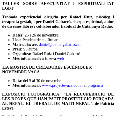
TALLER SOBRE AFECTIVITAT I ESPIRITUALITAT
LGBT
Trobada experiencial dirigida per Rafael Ruíz, psicòleg i
terapeuta gestalt, i per Daniel Gabarró, sherpa espiritual, autor
de diversos llibres i col·laborador habitual de Catalunya Ràdio.
Dates:
25 i 26 de novembre
.
Lloc:
Pendent de confirmar
.
Matrícula:
a/e:
daniel@danielgabarro.cat
Preu:
95 euros.
Organitza:
Rafael Ruíz i Daniel Gabarró.
Més informació:
a la seva
web
11A MOSTRA DE CREADORES ESCÈNIQUES:
NOVEMBRE VACA
Data
: del 5 al 30 de novembre.
Més informació:
www.projectevaca.com
i al
programa
EXPOSICIÓ FOTOGRÀFICA: "LA RECUPERACIÓ DE
LES DONES QUE HAN PATIT PROSTITUCIÓ FORÇADA
AL NEPAL. EL TREBALL DE MAITI NEPAL", de Patricia
Esteve.