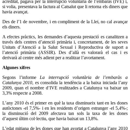
acreditat, pagava per la interrupció voluntària de l’embaràs (IVE) i,
si volia, presentava la factura al Catsalut que li retorna els diners que
havia avançat.
Des de l’1 de novembre, i en compliment de la Llei, no cal avançar
els diners.
A efectes pràctics, les demandes d’aquesta prestació es canalitzen a
través dels centres d’atenció primària i, concretament, de les seves
Unitats d’Atenció a la Salut Sexual i Reproductiva de suport a
l’atenció primària (ASSIR). Des d’allà es valorarà el cas i es
derivarà al centre més adient per a realitzar l’avortament.
Algunes xifres
Segons l’informe
La interrupció voluntària de l’embaràs a
Catalunya 2010
, es consolida la tendència a la baixa iniciada l’any
2009, quan el nombre d’IVE realitzades a Catalunya va baixar un
3,3% respecte a 2008.
L’any 2010 és el primer en què la taxa disminueix tant en les dones
autòctones -el 7,5%- i en les residents d’origen estranger -el 5,4%-;
la disminució del 2009 afectava tan sols la taxa de les dones
d’aquest últim col·lectiu, que havia baixat un 13,8%.
L’edat mitjana de les dones que han avortat a Catalunya l’any 2010