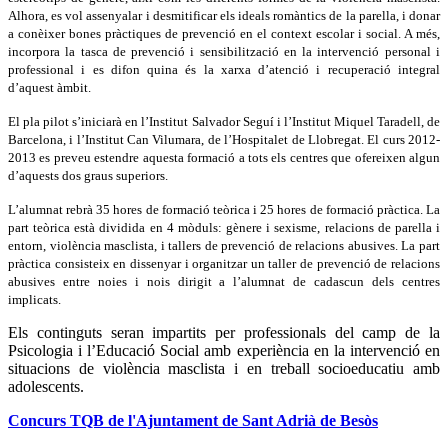
Alhora, es vol assenyalar i desmitificar els ideals romàntics de la parella, i donar
a conèixer bones pràctiques de prevenció en el context escolar i social. A més,
incorpora la tasca de prevenció i sensibilització en la intervenció personal i
professional i es difon quina és la xarxa d’atenció i recuperació integral
d’aquest àmbit.
El pla pilot s’iniciarà en l’Institut Salvador Seguí i l’Institut Miquel Taradell, de
Barcelona, i l’Institut Can Vilumara, de l’Hospitalet de Llobregat. El curs 2012-
2013 es preveu estendre aquesta formació a tots els centres que ofereixen algun
d’aquests dos graus superiors.
L’alumnat rebrà 35 hores de formació teòrica i 25 hores de formació pràctica. La
part teòrica està dividida en 4 mòduls: gènere i sexisme, relacions de parella i
entorn, violència masclista, i tallers de prevenció de relacions abusives. La part
pràctica consisteix en dissenyar i organitzar un taller de prevenció de relacions
abusives entre noies i nois dirigit a l’alumnat de cadascun dels centres
implicats.
Els continguts seran impartits per professionals del camp de la
Psicologia i l’Educació Social amb experiència en la intervenció en
situacions de violència masclista i en treball socioeducatiu amb
adolescents.
Concurs TQB de l'Ajuntament de Sant Adrià de Besòs