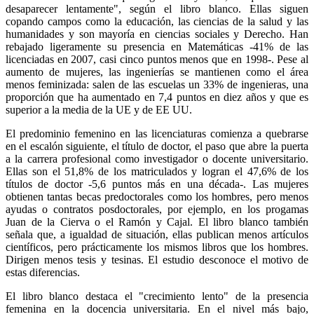
desaparecer lentamente", según el libro blanco. Ellas siguen
copando campos como la educación, las ciencias de la salud y las
humanidades y son mayoría en ciencias sociales y Derecho. Han
rebajado ligeramente su presencia en Matemáticas -41% de las
licenciadas en 2007, casi cinco puntos menos que en 1998-. Pese al
aumento de mujeres, las ingenierías se mantienen como el área
menos feminizada: salen de las escuelas un 33% de ingenieras, una
proporción que ha aumentado en 7,4 puntos en diez años y que es
superior a la media de la UE y de EE UU.
El predominio femenino en las licenciaturas comienza a quebrarse
en el escalón siguiente, el título de doctor, el paso que abre la puerta
a la carrera profesional como investigador o docente universitario.
Ellas son el 51,8% de los matriculados y logran el 47,6% de los
títulos de doctor -5,6 puntos más en una década-. Las mujeres
obtienen tantas becas predoctorales como los hombres, pero menos
ayudas o contratos posdoctorales, por ejemplo, en los progamas
Juan de la Cierva o el Ramón y Cajal. El libro blanco también
señala que, a igualdad de situación, ellas publican menos artículos
científicos, pero prácticamente los mismos libros que los hombres.
Dirigen menos tesis y tesinas. El estudio desconoce el motivo de
estas diferencias.
El libro blanco destaca el "crecimiento lento" de la presencia
femenina en la docencia universitaria. En el nivel más bajo,