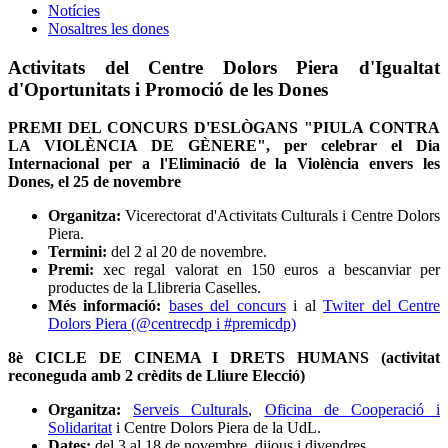
Notícies
Nosaltres les dones
Activitats del Centre Dolors Piera d'Igualtat
d'Oportunitats i Promoció de les Dones
PREMI DEL CONCURS D'ESLÒGANS "PIULA CONTRA
LA VIOLÈNCIA DE GÈNERE", per celebrar el Dia
Internacional per a l'Eliminació de la Violència envers les
Dones, el 25 de novembre
Organitza:
Vicerectorat d'Activitats Culturals i Centre Dolors
Piera.
Termini:
del 2 al 20 de novembre.
Premi:
xec regal valorat en 150 euros a bescanviar per
productes de la Llibreria Caselles.
Més informació:
bases del concurs
i al
Twiter del Centre
Dolors Piera (@centrecdp i #premicdp)
8è CICLE DE CINEMA I DRETS HUMANS (activitat
reconeguda amb 2 crèdits de Lliure Elecció)
Organitza:
Serveis Culturals
,
Oficina de Cooperació i
Solidaritat
i
Centre Dolors Piera de la UdL
.
Dates:
del 3 al 18 de novembre, dijous i divendres.