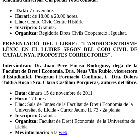
Data:
7 novembre.
Horari:
de 18.00 a 20.00
hores.
Lloc:
Centre Cívic Centre Històric.
Inscripció:
Gratuïta.
Organitza:
Regidoría Drets Civils Cooperació i Igualtat.
PRESENTACIÓ DEL LLIBRE: "L'ANDROCENTRISME
LÈXIC EN EL LLIBRE SEGON DEL CODI CIVIL DE
CATALUNYA. PROPOSTES CORRECTORES".
Intervindran: Dr. Joan Pere Enciso Rodríguez, degà de la
Facultat de Dret i Economia, Dra. Neus Vila Rubio, vicerectora
d'Estudiantat, Postgrau i Formació Contínua, i, Dra. Dolors
Toldrà Roca i Sra. Clara Castillón Porqueras, autores del llibre.
Data:
dimarts 15 de novembre de 2011
Hora:
17 hores
Lloc:
Sala de Juntes de la Facultat de Dret i Economia de la
Universitat de Lleida - Carrer Jaume II, 73 - 2a planta
Inscripció:
Gratuïta.
Organitza:
Facultat de Dret i Economia de la Universitat de
Lleida
Més informació:
a la
web