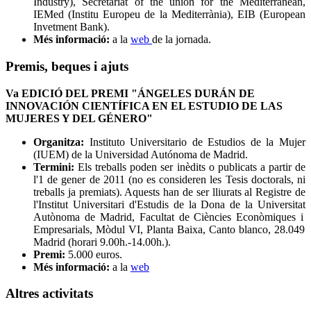
Industry), Secretariat of the union for the Mediterranean,
IEMed (Institu Europeu de la Mediterrània), EIB (European
Invetment Bank).
Més informació:
a la
web
de la jornada.
Premis, beques i ajuts
Va EDICIÓ DEL PREMI "ÁNGELES DURÁN DE
INNOVACIÓN CIENTÍFICA EN EL ESTUDIO DE LAS
MUJERES Y DEL GÉNERO"
Organitza:
Instituto Universitario de Estudios de la Mujer
(IUEM) de la Universidad Autónoma de Madrid.
Termini:
Els treballs
poden
ser
inèdits
o
publicats
a
partir
de
l'1 de
gener de 2011 (
no
es
consideren
les Tesis
doctorals
,
ni
treballs
ja
premiats
).
Aquests han
de ser
lliurats
al
Registre de
l'Institut
Universitari
d'Estudis de la
Dona de la
Universitat
Autònoma
de Madrid
,
Facultat
de Ciències
Econòmiques
i
Empresarials
, Mòdul
VI
,
Planta Baixa
,
Canto blanco
,
28.049
Madrid
(
horari
9.00h.
-
14.00h.
)
.
Premi:
5.000 euros.
Més informació:
a la
web
Altres activitats