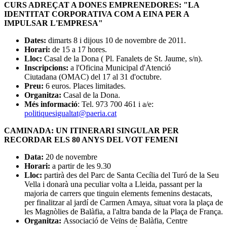
CURS ADREÇAT A DONES EMPRENEDORES: "LA
IDENTITAT CORPORATIVA COM A EINA PER A
IMPULSAR L'EMPRESA"
Dates:
dimarts 8 i dijous 10 de novembre de 2011.
Horari:
de 15 a 17 hores.
Lloc:
Casal de la Dona ( Pl. Fanalets de St. Jaume, s/n).
Inscripcions:
a l'Oficina Municipal d'Atenció
Ciutadana (OMAC) del 17 al 31 d'octubre.
Preu:
6 euros. Places limitades.
Organitza:
Casal de la Dona.
Més informació
: Tel. 973 700 461 i a/e:
politiquesigualtat@paeria.cat
CAMINADA: UN ITINERARI SINGULAR PER
RECORDAR ELS 80 ANYS DEL VOT FEMENI
Data:
20 de novembre
Horari:
a partir de les 9.30
Lloc:
partirà des del Parc de Santa Cecília del Turó de la Seu
Vella i donarà una peculiar volta a Lleida, passant per la
majoria de carrers que tinguin elements femenins destacats,
per finalitzar al jardí de Carmen Amaya, situat vora la plaça de
les Magnòlies de Balàfia, a l'altra banda de la Plaça de França.
Organitza:
Associació de Veïns de Balàfia, Centre