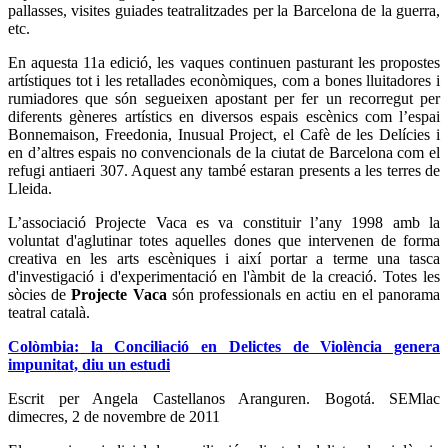
pallasses, visites guiades teatralitzades per la Barcelona de la guerra,
etc.
En aquesta 11a edició, les vaques continuen pasturant les propostes
artístiques tot i les retallades econòmiques, com a bones lluitadores i
rumiadores que són segueixen apostant per fer un recorregut per
diferents gèneres artístics en diversos espais escènics com l’espai
Bonnemaison, Freedonia, Inusual Project, el Cafè de les Delícies
i
en d’altres espais no convencionals de la ciutat de Barcelona com el
refugi antiaeri 307. Aquest any també estaran presents a les terres de
Lleida.
L’associació Projecte Vaca es va constituir l’any 1998 amb la
voluntat d'aglutinar totes aquelles dones que intervenen de forma
creativa en les arts escèniques i així portar a terme una tasca
d'investigació i d'experimentació en l'àmbit de la creació. Totes les
sòcies de
Projecte Vaca
són professionals en actiu en el panorama
teatral català.
Colòmbia: la Conciliació en Delictes de Violència genera
impunitat, diu un estudi
Escrit per Angela Castellanos Aranguren. Bogotá. SEMlac
dimecres, 2 de novembre de 2011