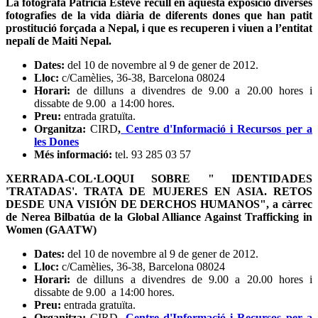
La fotògrafa Patrícia Esteve recull en aquesta exposició diverses
fotografies de la vida diària de diferents dones que han patit
prostitució forçada a Nepal, i que es recuperen i viuen a l’entitat
nepalí de Maiti Nepal.
Dates:
del 10 de novembre al 9 de gener de 2012.
Lloc:
c/Camèlies, 36-38, Barcelona 08024
Horari:
de dilluns a divendres de 9.00 a 20.00 hores i
dissabte de 9.00 a 14:00 hores.
Preu:
entrada gratuïta.
Organitza:
CIRD
,
Centre d'Informació i Recursos per a
les Dones
Més informació:
tel. 93 285 03 57
XERRADA-COL·LOQUI SOBRE " IDENTIDADES
'TRATADAS'. TRATA DE MUJERES EN ASIA. RETOS
DESDE UNA VISIÓN DE DERCHOS HUMANOS", a càrrec
de Nerea Bilbatúa de la Global Alliance Against Trafficking in
Women (GAATW)
Dates:
del 10 de novembre al 9 de gener de 2012.
Lloc:
c/Camèlies, 36-38, Barcelona 08024
Horari:
de dilluns a divendres de 9.00 a 20.00 hores i
dissabte de 9.00 a 14:00 hores.
Preu:
entrada gratuïta.
Organitza:
CIRD,
Centre d'Informació i Recursos per a