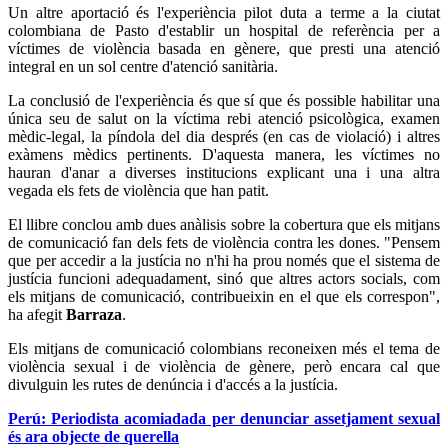
Un altre aportació és l'experiència pilot duta a terme a la ciutat
colombiana de Pasto d'establir un hospital de referència per a
víctimes de violència basada en gènere, que presti una atenció
integral en un sol centre d'atenció sanitària.
La conclusió de l'experiència és que sí que és possible habilitar una
única seu de salut on la víctima rebi atenció psicològica, examen
mèdic-legal, la píndola del dia després (en cas de violació) i altres
exàmens mèdics pertinents. D'aquesta manera, les víctimes no
hauran d'anar a diverses institucions explicant una i una altra
vegada els fets de violència que han patit.
El llibre conclou amb dues anàlisis sobre la cobertura que els mitjans
de comunicació fan dels fets de violència contra les dones. "Pensem
que per accedir a la justícia no n'hi ha prou només que el sistema de
justícia funcioni adequadament, sinó que altres actors socials, com
els mitjans de comunicació, contribueixin en el que els correspon",
ha afegit
Barraza
.
Els mitjans de comunicació colombians reconeixen més el tema de
violència sexual i de violència de gènere, però encara cal que
divulguin les rutes de denúncia i d'accés a la justícia.
Perú: Periodista acomiadada per denunciar assetjament sexual
és ara objecte de querella