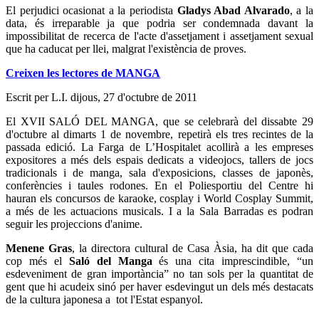
El perjudici ocasionat a la periodista
Gladys Abad Alvarado
, a la
data, és irreparable ja que podria ser condemnada davant la
impossibilitat de recerca de l'acte d'assetjament i assetjament sexual
que ha caducat per llei, malgrat l'existència de proves.
Creixen les lectores de MANGA
Escrit per L.I.
dijous, 27 d'octubre de 2011
El XVII SALÓ DEL MANGA, que se celebrarà del dissabte 29
d'octubre al dimarts 1 de novembre, repetirà els tres recintes de la
passada edició. La Farga de L’Hospitalet acollirà a les empreses
expositores a més dels espais dedicats a videojocs, tallers de jocs
tradicionals i de manga, sala d'exposicions, classes de japonès,
conferències i taules rodones. En el Poliesportiu del Centre hi
hauran els concursos de karaoke, cosplay i World Cosplay Summit,
a més de les actuacions musicals. I a la Sala Barradas es podran
seguir les projeccions d'anime.
Menene Gras
, la directora cultural de Casa Àsia, ha dit que cada
cop més el
Saló del Manga
és una cita imprescindible, “un
esdeveniment de gran importància” no tan sols per la quantitat de
gent que hi acudeix sinó per haver esdevingut un dels més destacats
de la cultura japonesa a tot l'Estat espanyol.