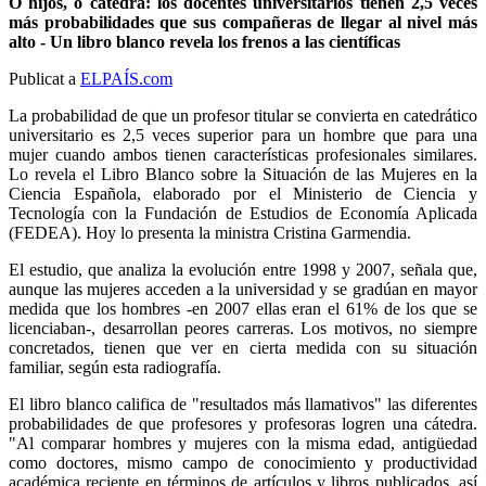
O hijos, o cátedra: los docentes universitarios tienen 2,5 veces
más probabilidades que sus compañeras de llegar al nivel más
alto - Un libro blanco revela los frenos a las científicas
Publicat a
ELPAÍS.com
La probabilidad de que un profesor titular se convierta en catedrático
universitario es 2,5 veces superior para un hombre que para una
mujer cuando ambos tienen características profesionales similares.
Lo revela el Libro Blanco sobre la Situación de las Mujeres en la
Ciencia Española, elaborado por el Ministerio de Ciencia y
Tecnología con la Fundación de Estudios de Economía Aplicada
(FEDEA). Hoy lo presenta la ministra Cristina Garmendia.
El estudio, que analiza la evolución entre 1998 y 2007, señala que,
aunque las mujeres acceden a la universidad y se gradúan en mayor
medida que los hombres -en 2007 ellas eran el 61% de los que se
licenciaban-, desarrollan peores carreras. Los motivos, no siempre
concretados, tienen que ver en cierta
medida con su situación
familiar, según esta radiografía.
El libro blanco califica de "resultados más llamativos" las diferentes
probabilidades de que profesores y profesoras logren una cátedra.
"Al comparar hombres y mujeres con la misma edad, antigüedad
como doctores, mismo campo de conocimiento y productividad
académica reciente en términos de artículos y libros publicados, así