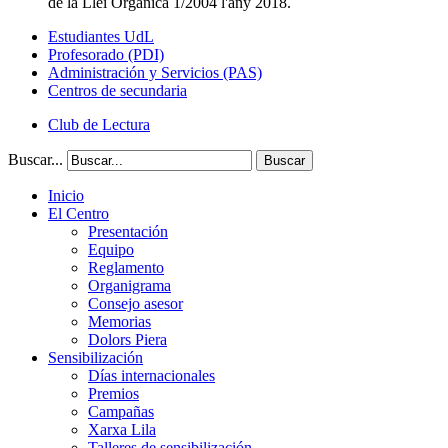
de la Llei Orgànica 1/2004 l'any 2018.
Estudiantes UdL
Profesorado (PDI)
Administración y Servicios (PAS)
Centros de secundaria
Club de Lectura
Buscar...
Buscar
Inicio
El Centro
Presentación
Equipo
Reglamento
Organigrama
Consejo asesor
Memorias
Dolors Piera
Sensibilización
Días internacionales
Premios
Campañas
Xarxa Lila
Talleres de sensibilización