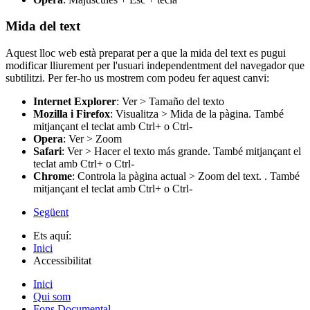
Mida del text
Aquest lloc web està preparat per a que la mida del text es pugui
modificar lliurement per l'usuari independentment del navegador que
subtilitzi. Per fer-ho us mostrem com podeu fer aquest canvi:
Internet Explorer
: Ver > Tamaño del texto
Mozilla i Firefox
: Visualitza > Mida de la pàgina. També
mitjançant el teclat amb Ctrl+ o Ctrl-
Opera
: Ver > Zoom
Safari
: Ver > Hacer el texto más grande. També mitjançant el
teclat amb Ctrl+ o Ctrl-
Chrome
: Controla la pàgina actual > Zoom del text. . També
mitjançant el teclat amb Ctrl+ o Ctrl-
Següent
Ets aquí:
Inici
Accessibilitat
Inici
Qui som
Fons Documental