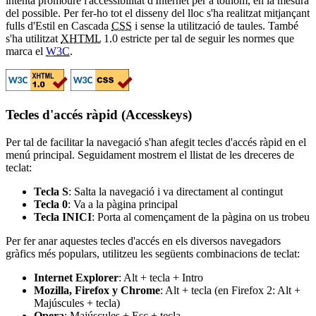
intenta promoure l'accessibilitat d'Internet per a tothom, en la mesura
del possible. Per fer-ho tot el disseny del lloc s'ha realitzat mitjançant
fulls d'Estil en Cascada
CSS
i sense la utilització de taules. També
s'ha utilitzat
XHTML
1.0 estricte per tal de seguir les normes que
marca el
W3C
.
Tecles d'accés ràpid (Accesskeys)
Per tal de facilitar la navegació s'han afegit tecles d'accés ràpid en el
menú principal. Seguidament mostrem el llistat de les dreceres de
teclat:
Tecla S
: Salta la navegació i va directament al contingut
Tecla 0
: Va a la pàgina principal
Tecla INICI
: Porta al començament de la pàgina on us trobeu
Per fer anar aquestes tecles d'accés en els diversos navegadors
gràfics més populars, utilitzeu les següents combinacions de teclat:
Internet Explorer
: Alt + tecla + Intro
Mozilla, Firefox y Chrome
: Alt + tecla (en Firefox 2: Alt +
Majúscules + tecla)
Opera
: Majúscules + Esc + tecla